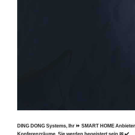
DING DONG Systems, Ihr ⏩ SMART HOME Anbieter fü
Konferenzräume. Sie werden begeistert sein ✉ ✔️.