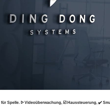
r Spelle. ᐅ Videoüberwachung, ☑️ Haussteuerung, ✔️ Sma