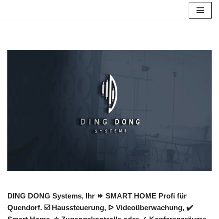
Zum
Inhalt
springen
DING DONG Systems, Ihr ⏩ SMART HOME Profi für
Quendorf. ☑️ Haussteuerung, ᐅ Videoüberwachung, ✔️