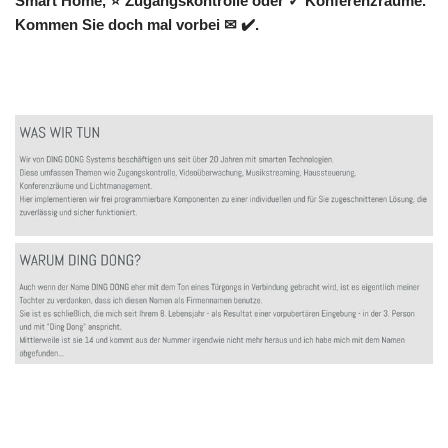
Smart Home, ⭐ Zugangskontrolle oder ✓ Konferenzräume.
Kommen Sie doch mal vorbei ✉ ✔️.