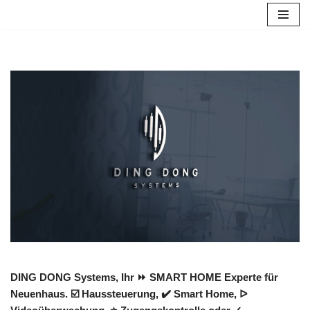
Zum
Inhalt
springen
DING DONG Systems, Ihr ⏩ SMART HOME Experte für
Neuenhaus. ☑️ Haussteuerung, ✔️ Smart Home, ᐅ