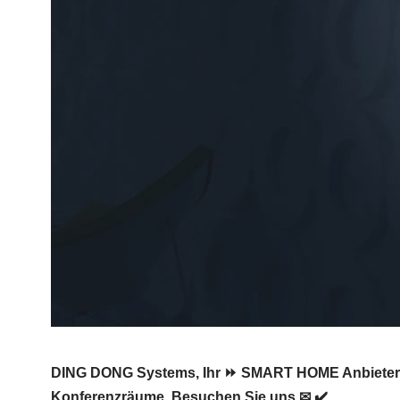
DING DONG Systems, Ihr ⏩ SMART HOME Anbieter f
Konferenzräume. Besuchen Sie uns ✉ ✔️.