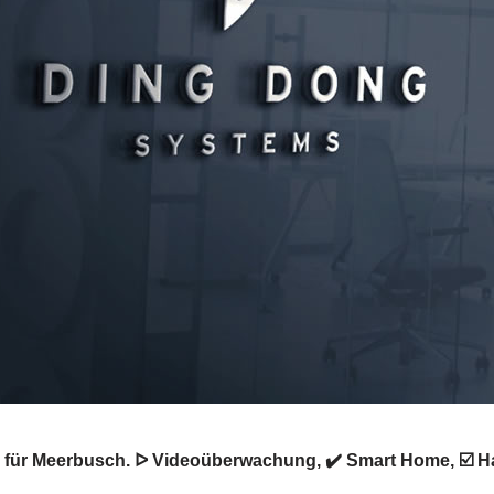
ür Meerbusch. ᐅ Videoüberwachung, ✔️ Smart Home, ☑️ H