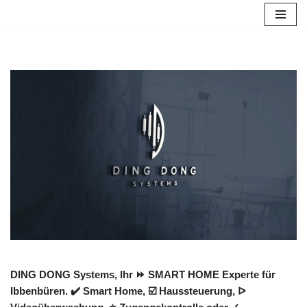
Zum
Inhalt
springen
DING DONG Systems, Ihr ⏩ SMART HOME Experte für
Ibbenbüren. ✔️ Smart Home, ☑️ Haussteuerung, ᐅ