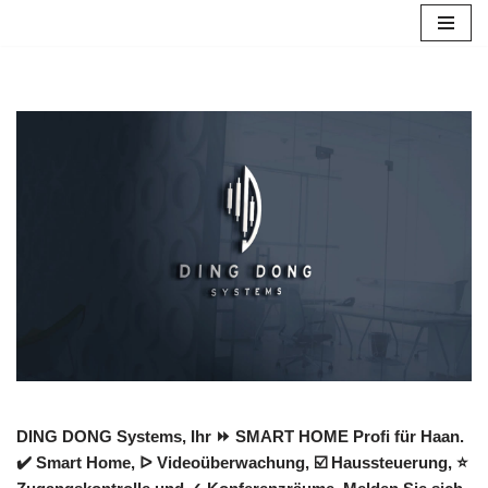
Zum
Inhalt
springen
DING DONG Systems, Ihr ⏩ SMART HOME Profi für Haan.
✔️ Smart Home, ᐅ Videoüberwachung, ☑️ Haussteuerung, ⭐