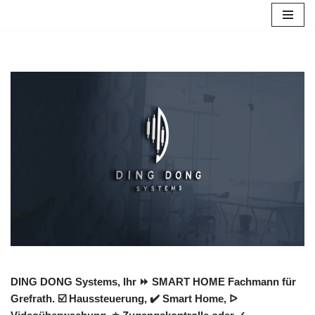
Zum
Inhalt
springen
DING DONG Systems, Ihr ⏩ SMART HOME Fachmann für
Grefrath. ☑️ Haussteuerung, ✔️ Smart Home, ᐅ