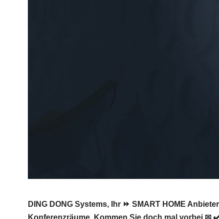
DING DONG Systems, Ihr ⏩ SMART HOME Anbieter f
Konferenzräume. Kommen Sie doch mal vorbei ✉ ✔️