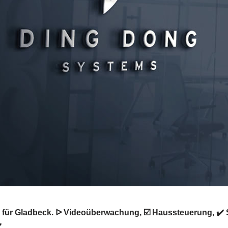
ür Gladbeck. ᐅ Videoüberwachung, ☑️ Haussteuerung, ✔️ 
.